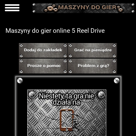
Maszyny do gier online 5 Reel Drive