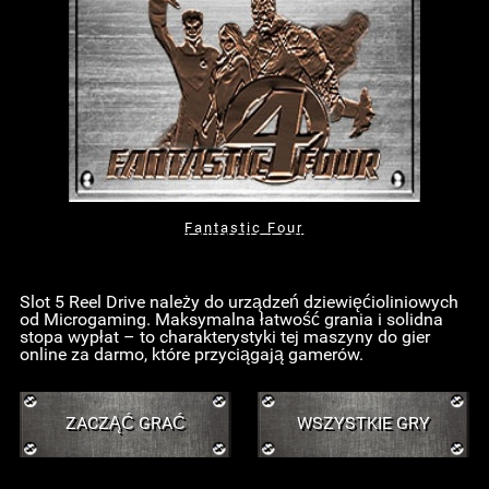
Fantastic Four
Slot 5 Reel Drive należy do urządzeń dziewięćioliniowych
od Microgaming. Maksymalna łatwość grania i solidna
stopa wypłat – to charakterystyki tej maszyny do gier
online za darmo, które przyciągają gamerów.
ZACZĄĆ GRAĆ
WSZYSTKIE GRY