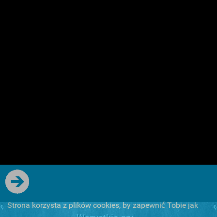
Strona korzysta z plików cookies, by zapewnić Tobie jak