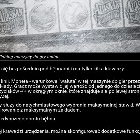
ishing maszyny do gry online
 się bezpośrednio pod bębnami i ma tylko kilka klawiszy:
linii. Moneta - warunkowa "waluta" w tej maszynie do gier przez 
łady. Gracz może wystawić jej wartość od jednego do dziesięc
ycisków -/+ w okrągłym oknie, które znajduje się po lewej stro
yżej.
óry służy do natychmiastowego wybrania maksymalnej stawki. W
 wirowanie z maksymalnym zakładem.
ojedynczego obrotu bębna.
ej krawędzi urządzenia, można skonfigurować dodatkowe funkcj