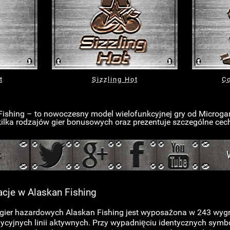
t
Sizzling Hot
C
Fishing – to nowoczesny model wielofunkcyjnej gry od Microga
e kilka rodzajów gier bonusowych oraz prezentuje szczególne ce
Ć
cje w Alaskan Fishing
 gier hazardowych Alaskan Fishing jest wyposażona w 243 wyg
ycyjnych linii aktywnych. Przy wypadnięciu identycznych symb