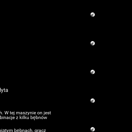
dyta
. W tej maszynie on jest
binacje z kilku bębnów
piątym bębnach, gracz