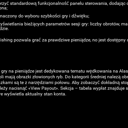
zerzyć standardową funkcjonalność panelu sterowania, dodając
bna;
znaczony do wyboru szybkości gry i dźwięku;
 wyświetlania bieżących parametrów sesji gry: liczby obrotów, m
dzie.
Fishing pozwala grać za prawdziwe pieniądze, no jest dostępny
 gry na pieniądze jest dedykowana tematu wędkowania na Alas
 mają obrazki złowionych ryb. Do kategorii średniej nalezą obr
zkami są te z narzędziami połowu. Aby zobaczyć dokładną st
leży nacisnąć «View Payout». Sekcja – tabela wypłat znajduje si
e wyświetla aktualny stan konta.