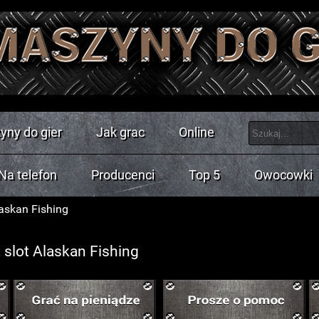
yny do gier
Jak grac
Online
Na telefon
Producenci
Top 5
Owocowki
askan Fishing
 slot Alaskan Fishing