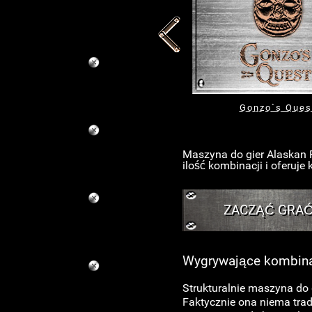
Gonzo`s Ques
Maszyna do gier Alaskan 
ilość kombinacji i oferuj
ZACZĄĆ GRA
Wygrywające kombina
Strukturalnie maszyna do
Faktycznie ona niema trad