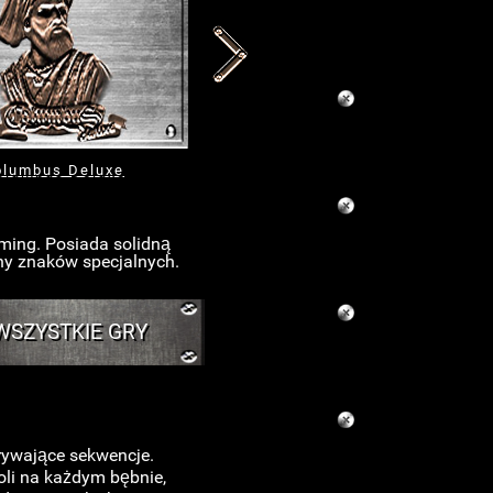
olumbus Deluxe
Ultra Hot
ming. Posiada solidną
chy znaków specjalnych.
WSZYSTKIE GRY
rywające sekwencje.
oli na każdym bębnie,