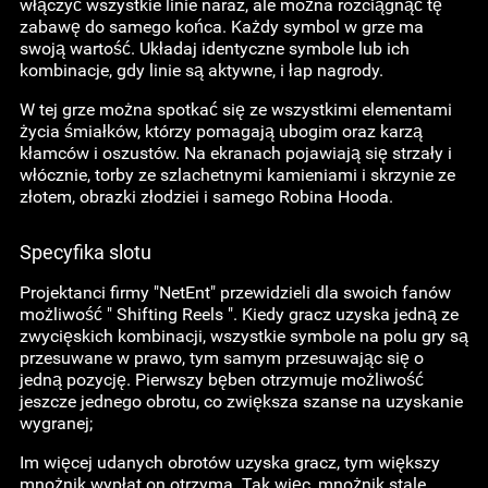
włączyć wszystkie linie naraz, ale można rozciągnąć tę
zabawę do samego końca. Każdy symbol w grze ma
swoją wartość. Układaj identyczne symbole lub ich
kombinacje, gdy linie są aktywne, i łap nagrody.
W tej grze można spotkać się ze wszystkimi elementami
życia śmiałków, którzy pomagają ubogim oraz karzą
kłamców i oszustów. Na ekranach pojawiają się strzały i
włócznie, torby ze szlachetnymi kamieniami i skrzynie ze
złotem, obrazki złodziei i samego Robina Hooda.
Specyfika slotu
Projektanci firmy "NetEnt" przewidzieli dla swoich fanów
możliwość " Shifting Reels ". Kiedy gracz uzyska jedną ze
zwycięskich kombinacji, wszystkie symbole na polu gry są
przesuwane w prawo, tym samym przesuwając się o
jedną pozycję. Pierwszy bęben otrzymuje możliwość
jeszcze jednego obrotu, co zwiększa szanse na uzyskanie
wygranej;
Im więcej udanych obrotów uzyska gracz, tym większy
mnożnik wypłat on otrzyma. Tak więc, mnożnik stale