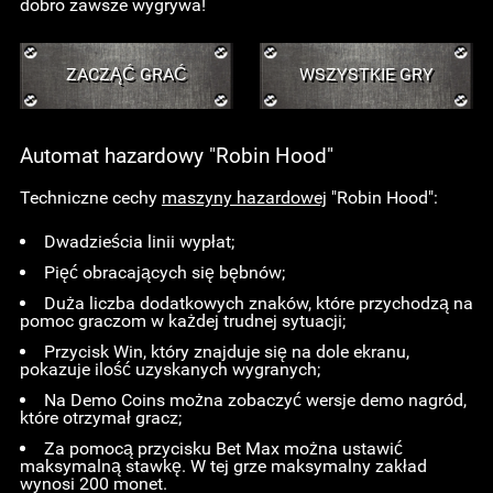
dobro zawsze wygrywa!
ZACZĄĆ GRAĆ
WSZYSTKIE GRY
Automat hazardowy "Robin Hood"
Techniczne cechy
maszyny hazardowej
"Robin Hood":
Dwadzieścia linii wypłat;
Pięć obracających się bębnów;
Duża liczba dodatkowych znaków, które przychodzą na
pomoc graczom w każdej trudnej sytuacji;
Przycisk Win, który znajduje się na dole ekranu,
pokazuje ilość uzyskanych wygranych;
Na Demo Coins można zobaczyć wersje demo nagród,
które otrzymał gracz;
Za pomocą przycisku Bet Max można ustawić
maksymalną stawkę. W tej grze maksymalny zakład
wynosi 200 monet.