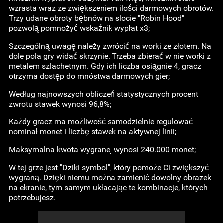
wzrasta wraz ze zwiększeniem ilości darmowych obrotów.
Trzy udane obroty bębnów na slocie "Robin Hood"
pozwolą pomnożyć wskaźnik wypłat x3;
Szczególną uwagę należy zwrócić na worki ze złotem. Na
dole pola gry widać skrzynie. Trzeba zbierać w nie worki z
metalem szlachetnym. Gdy ich liczba osiągnie 4, gracz
otrzyma dostęp do mnóstwa darmowych gier;
Według najnowszych obliczeń statystycznych procent
zwrotu stawek wynosi 96,8%;
Każdy gracz ma możliwość samodzielnie regulować
nominał monet i liczbę stawek na aktywnej linii;
Maksymalna kwota wygranej wynosi 240.000 monet;
W tej grze jest "Dziki symbol", który pomoże Ci zwiększyć
wygraną. Dzięki niemu można zamienić dowolny obrazek
na ekranie, tym samym układając te kombinacje, których
potrzebujesz.