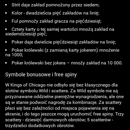
Strit daje zakład pomnożony przez siedem;
Kolor - dwadzieścia pięć zakładów na linię;
Ful pomnoży zakład gracza na pięćdziesiąt;
Cztery karty o tej samej wartości mnożą zakład na
siedemdziesiąt pięć;
Poker daje dwieście pięćdziesiąt zakładów na linię;
Poker królewski (z zamianą karty jokerem) mnożenie
na 1000;
Poker królewski bez jokera – mnoży zakład na 10 000.
Symbole bonusowe i free spiny
W Kings of Chicago nie odbyło się bez klasycznego dla
slotów symbolu Wild i scattera. Za Wild symbole nie są
przyznawane oddzielne pieniężne wynagrodzenia, ale one
są w stanie podwoić nagrodę za kombinacje. Za scattery
płaci się bez zależności od miejsca pojawienia się na
ekranie, i do tego jeszcze mogą uruchomić free spiny. Trzy
scattery - dziesięć darmowych obrotów; 5 scatterów -
trzydzieści dodatkowych obrotów.