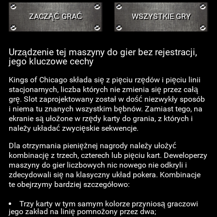
ZACZĄĆ GRAĆ
WSZYSTKIE GRY
Urządzenie tej maszyny do gier bez rejestracji,
jego kluczowe cechy
Kings of Chicago składa się z pięciu rzędów i pięciu linii
stacjonarnych, liczba których nie zmienia się przez całą
grę. Slot zaprojektowany został w dość niezwykły sposób
i niema tu znanych wszystkim bębnów. Zamiast tego, na
ekranie są ułożone w rzędy karty do grania, z których i
należy układać zwycięskie sekwencje.
Dla otrzymania pieniężnej nagrody należy ułożyć
kombinację z trzech, czterech lub pięciu kart. Deweloperzy
maszyny do gier liczbowych nic nowego nie odkryli i
zdecydowali się na klasyczny układ pokera. Kombinacje
te obejrzymy bardziej szczegółowo:
Trzy karty w tym samym kolorze przyniosą graczowi
jego zakład na linię pomnożony przez dwa;