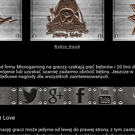
Robin Hood
 firmy Microgaming na graczy czekają pięć bębnów i 20 linii d
wójenie lub uzyskać szansę zadarmo obrócić bębny. Jeszcze w s
odatkowe nagrody dla wszystkich zainteresowanych.
Ć
r Love
cję gracz może jedynie od lewej do prawej strony, z tym zastr