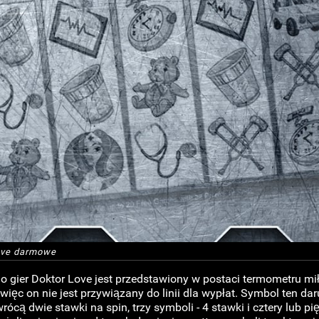
ove darmowe
 gier Doktor Love jest przedstawiony w postaci termometru mił
więc on nie jest przywiązany do linii dla wypłat. Symbol ten da
cą dwie stawki na spin, trzy symboli - 4 stawki i cztery lub pi