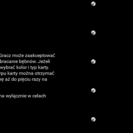
. Gracz może zaakceptować
bracanie bębnów. Jeżeli
ybrać kolor i typ karty.
typu karty można otrzymać
ę aż do pięciu razy na
na wyłącznie w celach