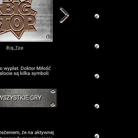
Big Top
Trolls
o wypłat. Doktor Miłość
locie są kilka symboli
WSZYSTKIE GRY
zeżeniem, że na aktywnej