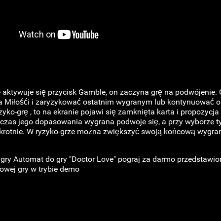
aktywuje się przycisk Gamble, on zaczyna grę na podwójenie
a Miłośći i zaryzykować ostatnim wygranym lub kontynuować o
o-grę , to na ekranie pojawi się zamknięta karta i propozycja w
ówczas jego dopasowania wygrana podwoje się, a przy wyborze 
okrotnie. W ryzyko-grze można zwiększyć swoją końcową wygran
gry Automat do gry "Doctor Love" pograj za darmo przedstawio
owej gry w trybie demo