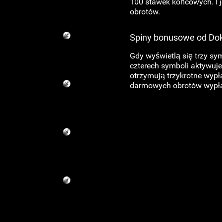
100 stawek końcowych. I je
obrotów.
Spiny bonusowe od Dok
Gdy wyświetlą się trzy s
czterech symboli aktywuj
otrzymują trzykrotne wyp
darmowych obrotów wypłac