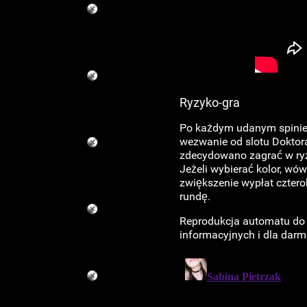
Ryzyko-gra
Po każdym udanym spinie 
wezwanie od slotu Doktor
zdecydowano zagrać w ryzyk
Jeżeli wybierać kolor, w
zwiększenie wypłat czter
rundę.
Reprodukcja automatu do 
informacyjnych i dla darm